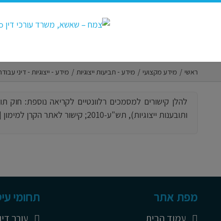
Ski
t
conten
ראשי
/
מידע מקצועי
/
מידע - תביעות ייצוגיות
/
מידע - ייצוגיות - דיני עבודה
ותובענות ייצוגיות), תש"ע-2010; קישור לאתר הקרן למימון [...]
מפת אתר
תחומי עיס
עמוד הבית
עורך דין