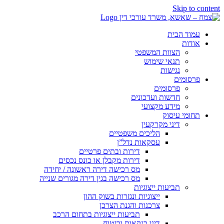
Skip to content
עמוד הבית
אודות
הצוות המשפטי
תנאי שימוש
נגישות
פרסומים
פרסומים
חדשות ועדכונים
מידע מקצועי
תחומי עיסוק
דיני מקרקעין
הליכים משפטיים
עסקאות נדל”ן
דירות ובתים פרטיים
דירות מקבלן או כונס נכסים
מס רכישה דירה ראשונה / יחידה
מס רכישה בגין דירה מגורים שנייה
תביעות ייצוגיות
ייצוגיות ונגזרות בשוק ההון
צרכנות והגנת הצרכן
תביעות ייצוגיות בתחום הרכב
דיני בנקאות וביטוח