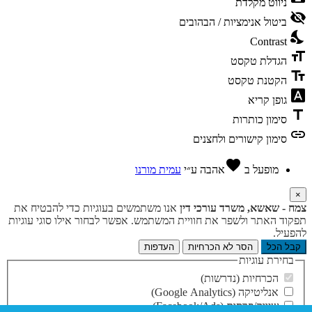
ניווט מקלדת
visibility_off
ביטול אנימציות / הבהובים
nights_stay
Contrast
format_size
הגדלת טקסט
text_fields
הקטנת טקסט
font_download
גופן קריא
title
סימון כותרות
link
סימון קישורים ולחצנים
favorite
מופעל ב
אהבה
ע״י
עמית מורנו
×
צמח - שאשא, משרד עורכי דין
אנו משתמשים בעוגיות כדי להבטיח את
תפקוד האתר ולשפר את חוויית המשתמש. אפשר לבחור אילו סוגי עוגיות
להפעיל.
קבל הכל
הסר לא הכרחיות
העדפות
בחירת עוגיות
הכרחיות (נדרשות)
אנליטיקה (Google Analytics)
שיווק/פרסום (Facebook/Ads)