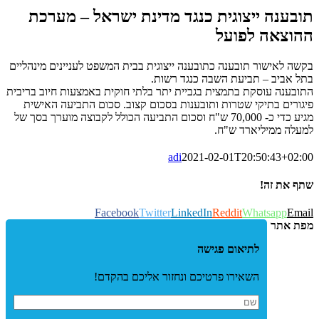
תובענה ייצוגית כנגד מדינת ישראל – מערכת
ההוצאה לפועל
בקשה לאישור תובענה כתובענה ייצוגית בבית המשפט לעניינים מינהליים
בתל אביב – תביעת השבה כנגד רשות.
התובענה עוסקת בתמצית בגביית יתר בלתי חוקית באמצעות חיוב בריבית
פיגורים בתיקי שטרות ותובענות בסכום קצוב. סכום התביעה האישית
מגיע כדי כ- 70,000 ש"ח וסכום התביעה הכולל לקבוצה מוערך בסך של
למעלה ממיליארד ש"ח.
adi
2021-02-01T20:50:43+02:00
שתף את זה!
Facebook
Twitter
LinkedIn
Reddit
Whatsapp
Email
מפת אתר
לתיאום פגישה
השאירו פרטיכם ונחזור אליכם בהקדם!