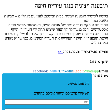
תובענה ייצוגית כנגד עיריית חיפה
בקשה לאישור תובענה ייצוגית בבית המשפט לעניינים מנהליים – תביעת
השבה כנגד רשות.
התובענה עוסקת בגביית יתר של אגרות חנייה, באמצעות מדחני חנייה
אלקטרוניים, הכל בניגוד לחוקי העזר שיצאו תחת ידי העירייה. היקף
התובענה הייצוגית מוערך במסגרת הבקשה בסך של כ– 6 מיליון. בעקבות
הגשת תובענה זו, תיקנה העירייה את תעריף המינימום, כפי שהוא מופיע
במד החניה.
adi
2021-02-01T20:47:46+02:00
שתף את זה!
Facebook
Twitter
LinkedIn
Reddit
Whatsapp
Email
מפת אתר
לתיאום פגישה
השאירו פרטיכם ונחזור אליכם בהקדם!