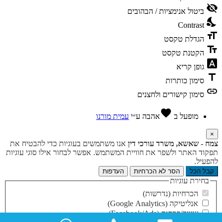
visibility_off
ביטול אנימציות / הבהובים
nights_stay
Contrast
format_size
הגדלת טקסט
text_fields
הקטנת טקסט
font_download
גופן קריא
title
סימון כותרות
link
סימון קישורים ולחצנים
favorite
מופעל ב
אהבה
ע״י
עמית מורנו
×
צמח - שאשא, משרד עורכי דין
אנו משתמשים בעוגיות כדי להבטיח את
תפקוד האתר ולשפר את חוויית המשתמש. אפשר לבחור אילו סוגי עוגיות
להפעיל.
קבל הכל
הסר לא הכרחיות
העדפות
בחירת עוגיות
הכרחיות (נדרשות)
אנליטיקה (Google Analytics)
שיווק/פרסום (Facebook/Ads)