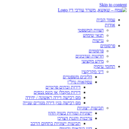
Skip to content
עמוד הבית
אודות
הצוות המשפטי
תנאי שימוש
נגישות
פרסומים
פרסומים
חדשות ועדכונים
מידע מקצועי
תחומי עיסוק
דיני מקרקעין
הליכים משפטיים
עסקאות נדל”ן
דירות ובתים פרטיים
דירות מקבלן או כונס נכסים
מס רכישה דירה ראשונה / יחידה
מס רכישה בגין דירה מגורים שנייה
תביעות ייצוגיות
ייצוגיות ונגזרות בשוק ההון
צרכנות והגנת הצרכן
תביעות ייצוגיות בתחום הרכב
דיני בנקאות וביטוח