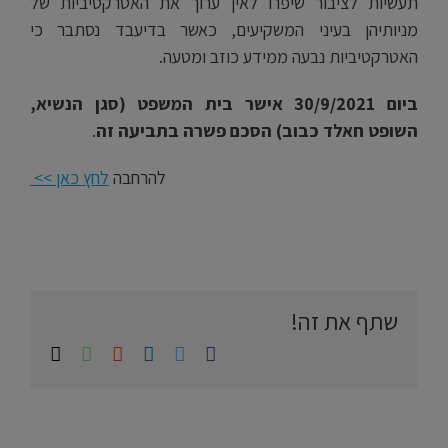
תעשיות לציבור שיפרו לאין ערוך את האטרקטיביות של
מניותיהן בעיני המשקיעים, כאשר בדיעבד נסתבר כי
האטרקטיביות נבעה ממידע כוזב ומטעה.
ביום 30/9/2021 אישר בית המשפט (סגן הנשיא,
השופט חאלד כבוב) הסכם פשרה בתביעה זה
.
להרחבה
לחץ כאן >>
שתף את זה!
Whatsapp
Email
Reddit
LinkedIn
Twitter
Facebook