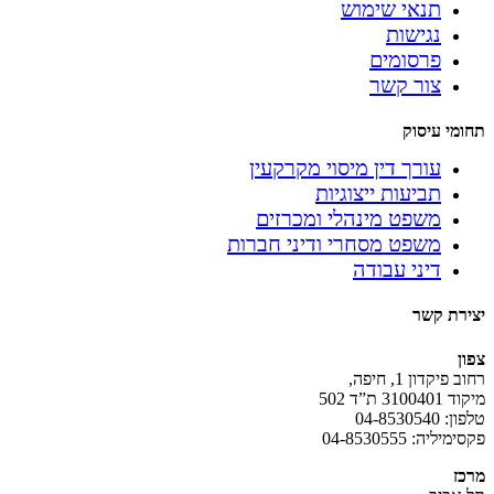
תנאי שימוש
נגישות
פרסומים
צור קשר
תחומי עיסוק
עורך דין מיסוי מקרקעין
תביעות ייצוגיות
משפט מינהלי ומכרזים
משפט מסחרי ודיני חברות
דיני עבודה
יצירת קשר
צפון
רחוב פיקדון 1, חיפה,
מיקוד 3100401 ת”ד 502
טלפון: 04-8530540
פקסימיליה: 04-8530555
מרכז