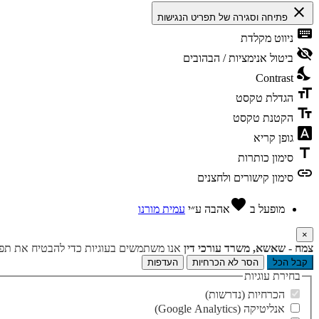
close
פתיחה וסגירה של תפריט הנגישות
keyboard
ניווט מקלדת
visibility_off
ביטול אנימציות / הבהובים
nights_stay
Contrast
format_size
הגדלת טקסט
text_fields
הקטנת טקסט
font_download
גופן קריא
title
סימון כותרות
link
סימון קישורים ולחצנים
favorite
מופעל ב
אהבה
ע״י
עמית מורנו
×
צמח - שאשא, משרד עורכי דין
אנו משתמשים בעוגיות כדי להבטיח את תפקו
קבל הכל
הסר לא הכרחיות
העדפות
בחירת עוגיות
הכרחיות (נדרשות)
אנליטיקה (Google Analytics)