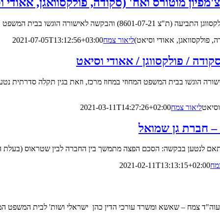
'מפיון מוטורס ואח' (סקודה, פולקסוואגן, אאודי ו
את בגין תקלה סדרתית נטענת, במשאבות המים [...]
ה, פולקסוואגן, אאודי וסיאט)
ליאור צמח
2021-07-05T13:12:56+03:00
קודה / פולקסווגן / אאודי וסיאט
לאישורה הוגשו בבית המשפט המחוזי במחוז מרכז, וזאת בגין תקלה סדרתית
וסיאט
ליאור צמח
2021-03-11T14:27:26+02:00
– חברת גן שמואל
ם לנטען בבקשה: הסכם הפצה מתמשך בין החברה לבין שטראוס (בעלת הש
מח
2021-02-11T13:13:15+02:00
ח – שאשא ומשרד עורכי הדין כהן ישראלי ושות' לבית המשפט המחוזי במחוז מרכז (