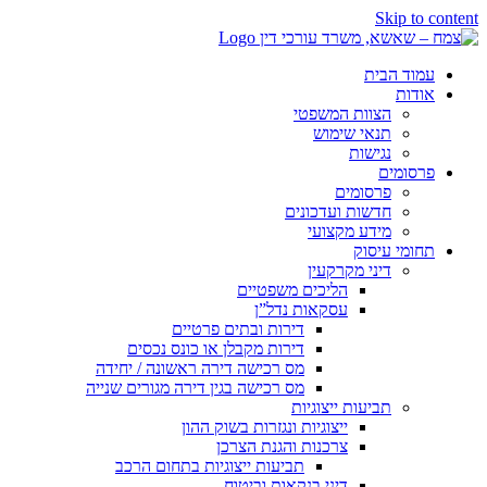
Skip to content
עמוד הבית
אודות
הצוות המשפטי
תנאי שימוש
נגישות
פרסומים
פרסומים
חדשות ועדכונים
מידע מקצועי
תחומי עיסוק
דיני מקרקעין
הליכים משפטיים
עסקאות נדל”ן
דירות ובתים פרטיים
דירות מקבלן או כונס נכסים
מס רכישה דירה ראשונה / יחידה
מס רכישה בגין דירה מגורים שנייה
תביעות ייצוגיות
ייצוגיות ונגזרות בשוק ההון
צרכנות והגנת הצרכן
תביעות ייצוגיות בתחום הרכב
דיני בנקאות וביטוח